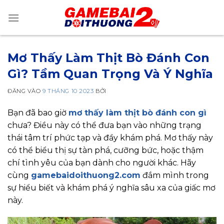
Bỏ
qua
nội
dung
Mơ Thấy Làm Thịt Bò Đánh Con
Gì? Tầm Quan Trọng Và Ý Nghĩa
ĐĂNG VÀO
9 THÁNG 10 2023
BỞI
Bạn đã bao giờ
mơ thấy làm thịt bò đánh con gì
chưa? Điều này có thể đưa bạn vào những trạng
thái tâm trí phức tạp và đầy khám phá. Mơ thấy này
có thể biểu thị sự tàn phá, cưỡng bức, hoặc thậm
chí tình yêu của bạn dành cho người khác. Hãy
cùng
gamebaidoithuong2.com
đắm mình trong
sự hiểu biết và khám phá ý nghĩa sâu xa của giấc mơ
này.