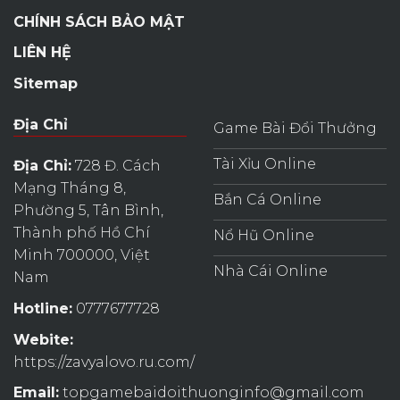
CHÍNH SÁCH BẢO MẬT
LIÊN HỆ
Sitemap
Địa Chỉ
Game Bài Đổi Thưởng
Tài Xỉu Online
Địa Chỉ:
728 Đ. Cách
Mạng Tháng 8,
Bắn Cá Online
Phường 5, Tân Bình,
Thành phố Hồ Chí
Nổ Hũ Online
Minh 700000, Việt
Nhà Cái Online
Nam
Hotline:
0777677728
Webite:
https://zavyalovo.ru.com/
Email:
topgamebaidoithuonginfo@gmail.com