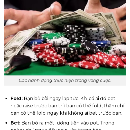
Các hành động thực hiện trong vòng cược.
Fold:
Bạn bỏ bài ngay lập tức. Khi có ai đó bet
hoặc raise trước bạn thì bạn có thể fold, thậm chí
bạn có thể fold ngay khi không ai bet trước bạn.
Bet:
Bạn bỏ ra một lượng tiền vào pot. Trong