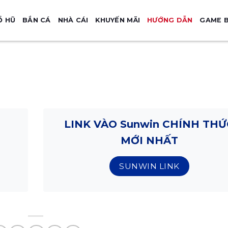
Ổ HŨ
BẮN CÁ
NHÀ CÁI
KHUYẾN MÃI
HƯỚNG DẪN
GAME B
LINK VÀO Sunwin CHÍNH THỨ
MỚI NHẤT
SUNWIN LINK