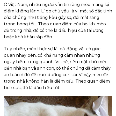
Ở Việt Nam, nhiều người vẫn tin rằng mèo mang lại
điềm không lành. Lí do chủ yếu là vì một số đặc tính
của chúng như tiếng kêu gây sợ, đôi mắt sáng
trong bóng tối… Theo quan điểm của họ, khi mèo
đẻ trong nhà, đó có thể là dấu hiệu của tai ương
hoặc khó khăn sắp đến.
Tuy nhiên, mèo thực sự là loài động vật có giác
quan nhạy bén, có khả năng cảm nhận những
nguy hiểm xung quanh. Vì thế, nếu một chú mèo
đến nhà bạn và sinh con, có thể chúng đã cảm thấy
an toàn ở đó để nuôi dưỡng con cái. Vì vậy, mèo đẻ
trong nhà không hẳn là điềm xấu. Theo quan điểm
tích cực, đó là dấu hiệu tốt.