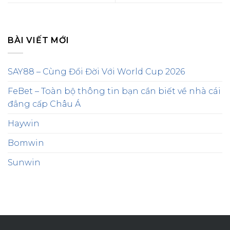
BÀI VIẾT MỚI
SAY88 – Cùng Đổi Đời Với World Cup 2026
FeBet – Toàn bộ thông tin bạn cần biết về nhà cái
đẳng cấp Châu Á
Haywin
Bomwin
Sunwin