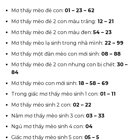
Mơ thấy mèo đẻ con:
01 – 23 – 62
Mơ thấy mèo đẻ 2 con màu trắng:
12 – 21
Mơ thấy mèo đẻ 2 con màu đen:
54 – 23
Mơ thấy mèo lạ sinh trong nhà mình:
22 – 99
Mơ thấy một đàn mèo con mới sinh:
08 – 88
Mơ thấy mèo đẻ 2 con nhưng con bị chết:
30 –
84
Mơ thấy mèo con mới sinh:
18 – 58 – 69
Trong giấc mơ thấy mèo sinh 1 con:
01 – 11
Mơ thấy mèo sinh 2 con:
02 – 22
Nằm mơ thấy mèo sinh 3 con:
03 – 33
Ngủ mơ thấy mèo sinh 4 con:
04
Giấc mơ thấy mèo sinh 5 con:
05 – 5