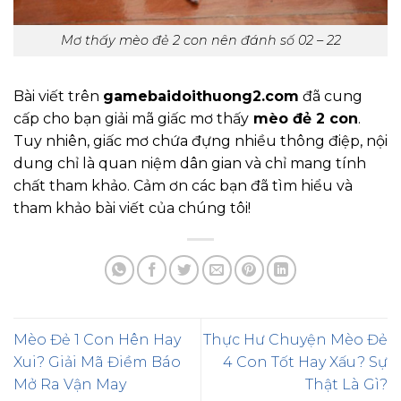
Mơ thấy mèo đẻ 2 con nên đánh số 02 – 22
Bài viết trên
gamebaidoithuong2.com
đã cung
cấp cho bạn giải mã giấc mơ thấy
mèo đẻ 2 con
.
Tuy nhiên, giấc mơ chứa đựng nhiều thông điệp, nội
dung chỉ là quan niệm dân gian và chỉ mang tính
chất tham khảo. Cảm ơn các bạn đã tìm hiểu và
tham khảo bài viết của chúng tôi!
Mèo Đẻ 1 Con Hên Hay
Thực Hư Chuyện Mèo Đẻ
Xui? Giải Mã Điềm Báo
4 Con Tốt Hay Xấu? Sự
Mở Ra Vận May
Thật Là Gì?