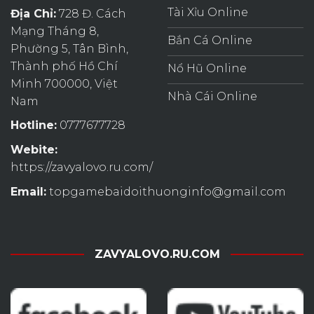
Tài Xỉu Online
Địa Chỉ:
728 Đ. Cách
Mạng Tháng 8,
Bắn Cá Online
Phường 5, Tân Bình,
Thành phố Hồ Chí
Nổ Hũ Online
Minh 700000, Việt
Nhà Cái Online
Nam
Hotline:
0777677728
Webite:
https://zavyalovo.ru.com/
Email:
topgamebaidoithuonginfo@gmail.com
ZAVYALOVO.RU.COM