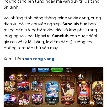
ngừng tăng lên từng ngày mà vẫn duy trì đà tăng
ổn định.
Với những tính năng thông minh và đa dạng, cùng
dịch vụ hỗ trợ chuyên nghiệp,
Sanclub
hứa hẹn
mang đến trải nghiệm độc đáo và khó phai trong
lòng người chơi. Ngoài ra,
Sanclub
còn được đánh
giá cao về tỷ lệ thắng, là điểm đến lý tưởng cho
những ai muốn thử vận may.
Xem thêm
san rong vang