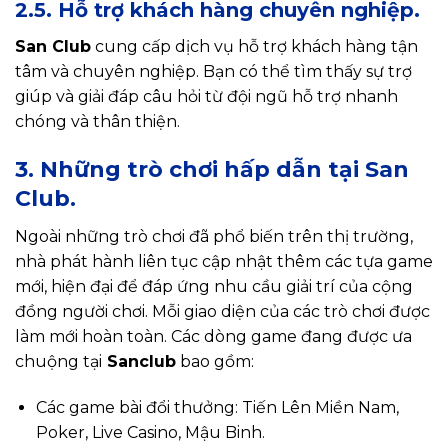
2.5. Hỗ trợ khách hàng chuyên nghiệp.
San Club
cung cấp dịch vụ hỗ trợ khách hàng tận
tâm và chuyên nghiệp. Bạn có thể tìm thấy sự trợ
giúp và giải đáp câu hỏi từ đội ngũ hỗ trợ nhanh
chóng và thân thiện.
3. Những trò chơi hấp dẫn tại San
Club.
Ngoài những trò chơi đã phổ biến trên thị trường,
nhà phát hành liên tục cập nhật thêm các tựa game
mới, hiện đại để đáp ứng nhu cầu giải trí của cộng
đồng người chơi. Mỗi giao diện của các trò chơi được
làm mới hoàn toàn. Các dòng game đang được ưa
chuộng tại
Sanclub
bao gồm:
Các game bài đổi thưởng: Tiến Lên Miền Nam,
Poker, Live Casino, Mậu Binh.