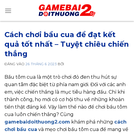
Bỏ
qua
nội
dung
Cách chơi bầu cua để đạt kết
quả tốt nhất – Tuyệt chiêu chiến
thắng
ĐĂNG VÀO
26 THÁNG 6 2023
BỞI
Bầu tôm cua là một trò chơi đỏ đen thu hút sự
quan tâm đặc biệt từ phía nam giới. Đối với các anh
em, việc chiến thắng là mục tiêu hàng đầu. Chỉ khi
thành công, họ mới có cơ hội thu về những khoản
tiền thật đáng kể. Vậy làm thế nào để chơi
bầu tôm
cua luôn chiến thắng
? Cùng
gamebaidoithuong2.com
khám phá những
cách
chơi bầu cua
và mẹo chơi bầu tôm cua để mang về