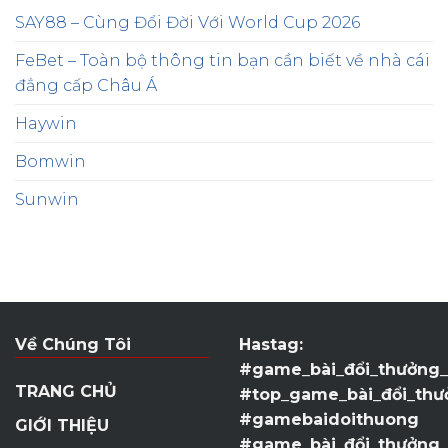
SAY88 – Cùng Đổi Đời Với World Cup 2026
FeBet – Toàn bộ thông tin bạn cần biết về nhà cái
đẳng cấp Châu Á
Haywin
Bomwin
Sunwin
Về Chúng Tôi
Hastag:
#game_bài_đổi_thưởng_
TRANG CHỦ
#top_game_bài_đổi_thư
#gamebaidoithuong
GIỚI THIỆU
#game_bài_đổi_thưởng