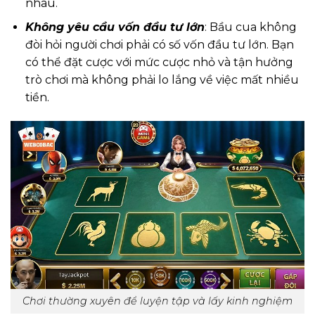
nhau.
Không yêu cầu vốn đầu tư lớn
: Bầu cua không
đòi hỏi người chơi phải có số vốn đầu tư lớn. Bạn
có thể đặt cược với mức cược nhỏ và tận hưởng
trò chơi mà không phải lo lắng về việc mất nhiều
tiền.
Chơi thường xuyên để luyện tập và lấy kinh nghiệm