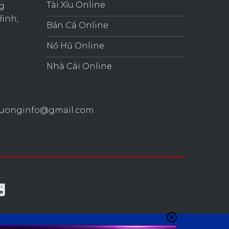
Tài Xỉu Online
g
Bình,
Bắn Cá Online
Nổ Hũ Online
Nhà Cái Online
uonginfo@gmail.com