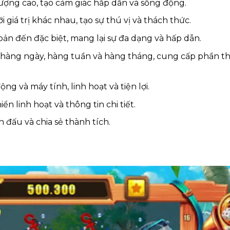
 lượng cao, tạo cảm giác hấp dẫn và sống động.
i giá trị khác nhau, tạo sự thú vị và thách thức.
bản đến đặc biệt, mang lại sự đa dạng và hấp dẫn.
ện hàng ngày, hàng tuần và hàng tháng, cung cấp phần 
động và máy tính, linh hoạt và tiện lợi.
iển linh hoạt và thông tin chi tiết.
h đấu và chia sẻ thành tích.
i