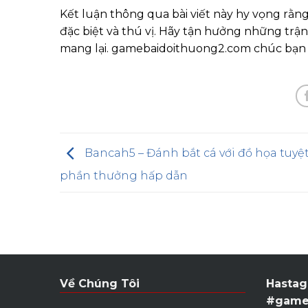
Kết luận thông qua bài viết này hy vọng rằng
đặc biệt và thú vị. Hãy tận hưởng những trậ
mang lại. gamebaidoithuong2.com chúc bạn
Bancah5 – Đánh bắt cá với đồ họa tuyệ
phần thưởng hấp dẫn
Về Chúng Tôi
Hastag
#game_