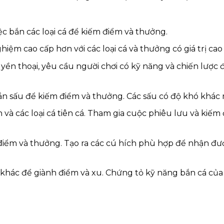
ệc bắn các loại cá để kiếm điểm và thưởng.
hiệm cao cấp hơn với các loại cá và thưởng có giá trị cao
yền thoại, yêu cầu người chơi có kỹ năng và chiến lược 
ắn sấu để kiếm điểm và thưởng. Các sấu có độ khó khác 
n và các loại cá tiên cá. Tham gia cuộc phiêu lưu và kiếm
iểm và thưởng. Tạo ra các cú hích phù hợp để nhận đư
 khác để giành điểm và xu. Chứng tỏ kỹ năng bắn cá của