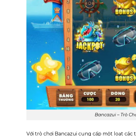
Bancazui – Trò C
Với trò chơi Bancazui cung cấp một loạt các tr