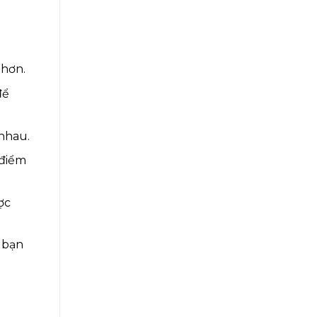
 hơn.
để
nhau.
 điểm
ợc
 bạn