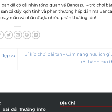
 bạn đã có cái nhìn tổng quan về Bancazui – trò chơi bắ
n săn cá đầy kịch tính và phần thưởng hấp dẫn mà Banca
 may mắn và nhận được nhiều phần thưởng lớn!
Bí kíp chơi bài tấn – Cẩm nang hữu ích g
t đẹp và
trở thành cao 
:
Địa Chỉ
bài_đổi_thưởng_info