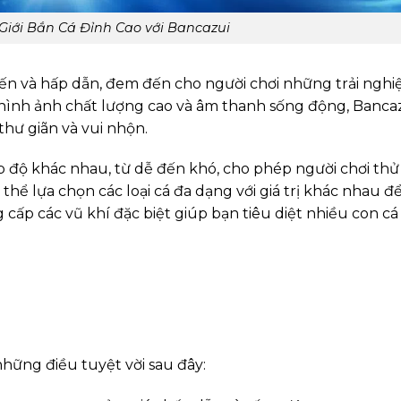
iới Bắn Cá Đỉnh Cao với Bancazui
iến và hấp dẫn, đem đến cho người chơi những trải nghiệ
ng hình ảnh chất lượng cao và âm thanh sống động, Banca
hư giãn và vui nhộn.
ấp độ khác nhau, từ dễ đến khó, cho phép người chơi thử
thể lựa chọn các loại cá đa dạng với giá trị khác nhau đ
 cấp các vũ khí đặc biệt giúp bạn tiêu diệt nhiều con c
hững điều tuyệt vời sau đây: