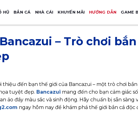
Ổ HŨ
BẮN CÁ
NHÀ CÁI
KHUYẾN MÃI
HƯỚNG DẪN
GAME B
Bancazui – Trò chơi bắn
ẹp
ới thiệu đến bạn thế giới của Bancazui – một trò chơi bắn
 họa tuyệt đẹp.
Bancazui
mang đến cho bạn cảm giác s
an ảo đầy màu sắc và sinh động. Hãy chuẩn bị sẵn sàng 
g2.com
ngay hôm nay để khám phá thế giới bắn cá độc 