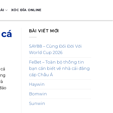
ÀI
XÓC ĐĨA ONLINE
 cá
BÀI VIẾT MỚI
SAY88 – Cùng Đổi Đời Với
World Cup 2026
FeBet – Toàn bộ thông tin
bạn cần biết về nhà cái đẳng
 cá
cấp Châu Á
ống
và
Haywin
đáo
Bomwin
Sunwin