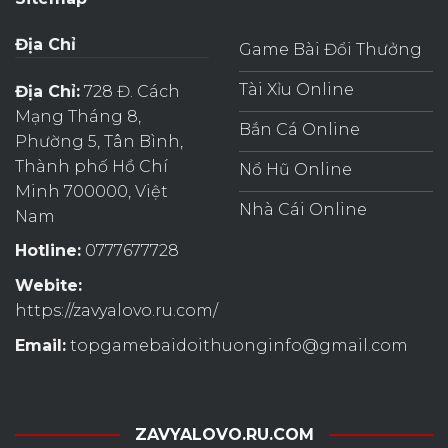
Địa Chỉ
Game Bài Đổi Thưởng
Tài Xỉu Online
Địa Chỉ:
728 Đ. Cách
Mạng Tháng 8,
Bắn Cá Online
Phường 5, Tân Bình,
Thành phố Hồ Chí
Nổ Hũ Online
Minh 700000, Việt
Nhà Cái Online
Nam
Hotline:
0777677728
Webite:
https://zavyalovo.ru.com/
Email:
topgamebaidoithuonginfo@gmail.com
ZAVYALOVO.RU.COM