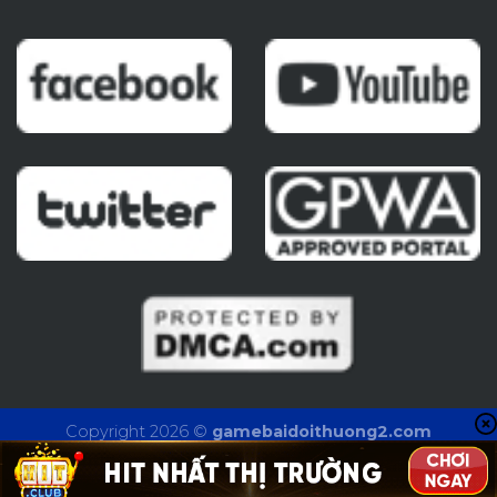
Copyright 2026 ©
gamebaidoithuong2.com
gamebaidoithuong2.com
cung cấp thông tin chính thức
về các nhà cái uy tín tại Việt Nam. Bao gồm các thông tin: