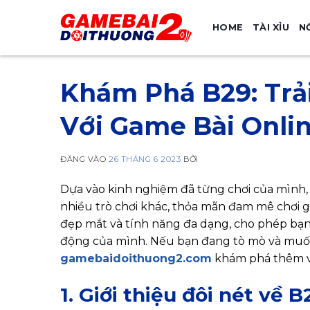
Bỏ
qua
HOME
TÀI XỈU
N
nội
dung
Khám Phá B29: Trả
Với Game Bài Onli
ĐĂNG VÀO
26 THÁNG 6 2023
BỞI
Dựa vào kinh nghiệm đã từng chơi của mình, 
nhiều trò chơi khác, thỏa mãn đam mê chơi
đẹp mắt và tính năng đa dạng, cho phép bạn tr
động của mình. Nếu bạn đang tò mò và muốn
gamebaidoithuong2.com
khám phá thêm 
1. Giới thiệu đôi nét về B