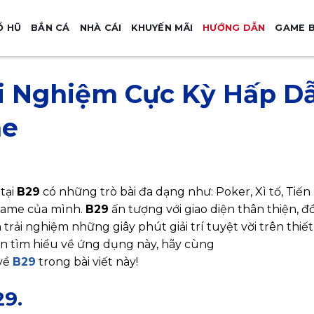
Ổ HŨ
BẮN CÁ
NHÀ CÁI
KHUYẾN MÃI
HƯỚNG DẪN
GAME B
i Nghiệm Cực Kỳ Hấp D
ne
tại
B29
có những trò bài đa dạng như: Poker, Xì tố, Tiến 
 game của mình.
B29
ấn tượng với giao diện thân thiện, đ
ải nghiệm những giây phút giải trí tuyệt vời trên thiết 
 tìm hiểu về ứng dụng này, hãy cùng
về
B29
trong bài viết này!
29.