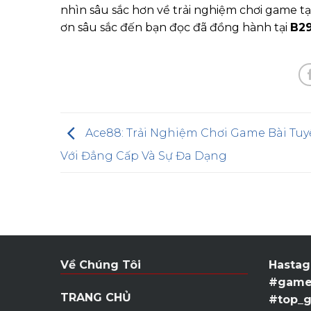
nhìn sâu sắc hơn về trải nghiệm chơi game tạ
ơn sâu sắc đến bạn đọc đã đồng hành tại
B2
Ace88: Trải Nghiệm Chơi Game Bài Tuyệ
Với Đẳng Cấp Và Sự Đa Dạng
Về Chúng Tôi
Hastag
#game_
TRANG CHỦ
#top_g