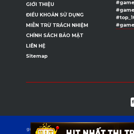
#game
GIỚI THIỆU
#game_
ĐIỀU KHOẢN SỬ DỤNG
#top_1
#game_
MIỄN TRỪ TRÁCH NHIỆM
CHÍNH SÁCH BẢO MẬT
LIÊN HỆ
Sitemap
gamebaidoithuong2.com
cung cấp thông tin chí