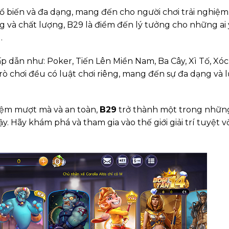
biến và đa dạng, mang đến cho người chơi trải nghiệm g
ạng và chất lượng, B29 là điểm đến lý tưởng cho những ai
.
p dẫn như: Poker, Tiến Lên Miền Nam, Ba Cây, Xì Tố, Xóc 
trò chơi đều có luật chơi riêng, mang đến sự đa dạng và 
ghiệm mượt mà và an toàn,
B29
trở thành một trong nhữn
 Hãy khám phá và tham gia vào thế giới giải trí tuyệt v