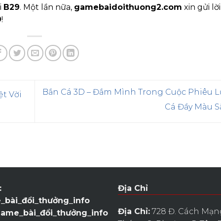
i
B29
. Một lần nữa,
gamebaidoithuong2.com
xin gửi lờ
9
!
Bắn Cá 3D – Đắm Mình Trong Cuộc Phiêu L
t Vời
Cá Đầy Màu S
:
Địa Chỉ
bài_đổi_thưởng_info
Địa Chỉ:
728 Đ. Cách Mạn
ame_bài_đổi_thưởng_info